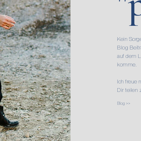
"
Kein Sorge
Blog Beit
auf dem L
komme.
Ich freue
Dir teilen
Blog >>