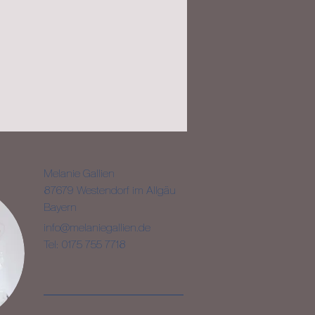
Melanie Gallien
87679 Westendorf im Allgäu
Bayern
info@melaniegallien.de
Tel:
0175 755 7718