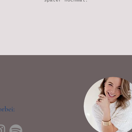
später nochmal.
rbei: