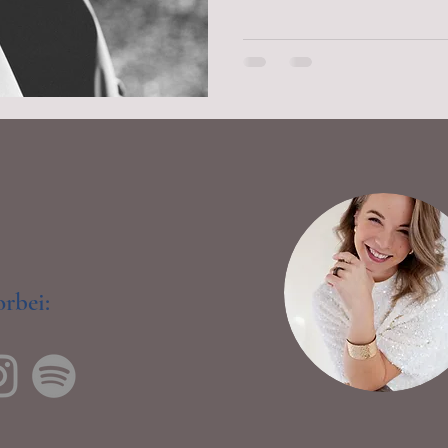
rbei: