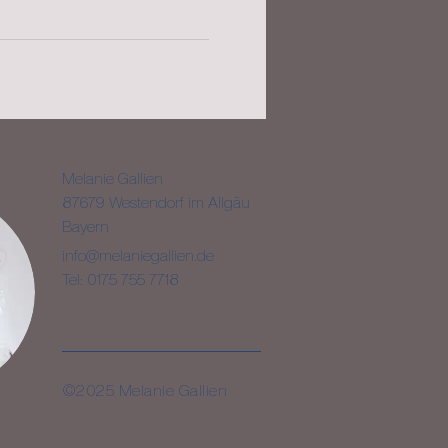
Melanie Gallien
87679 Westendorf im Allgäu
Bayern
info@melaniegallien.de
Tel:
0175 755 7718
©2025 Melanie Gallien